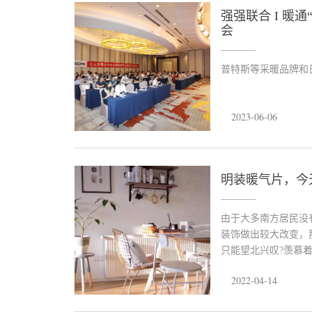
强强联合 I 暖
会
普特斯等采暖品牌和
2023-06-06
明装暖气片，今
由于大多南方居民没
装饰做出较大改变，
只能望北兴叹?羡慕
的冬季?今天要与大
2022-04-14
片”。