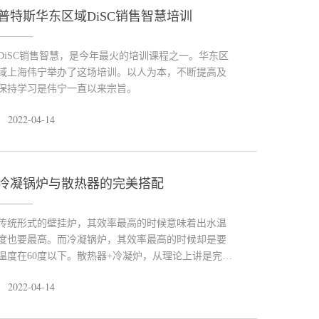
普特斯华东区域DiSC销售智慧培训
DiSC销售智慧，是今年最火的培训课程之一。华东区
域上海伟宁举办了这场培训。以人为本，不断提高及
保持学习是伟宁一直以来宗旨。
2022-04-14
冷凝锅炉与散热器的完美搭配
传统形式的壁挂炉，其效率最高的时候意味着出水温
度也要最高。而冷凝锅炉，其效率最高的时候却是要
温度在60度以下。散热器+冷凝炉，从理论上讲是完全
可行的，并且从我们最近研究的许多案例中该结论也
2022-04-14
得到了印证。 经过实际测试后发现，虽然散热器的对
流下降了，但是辐射占比得到大幅提高，室内的舒适