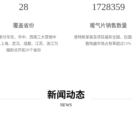
28
1728359
覆盖省份
暖气片销售数量
斯分华东、华中、西南三大营销中
普特斯家装及项目遍布全国，在国
以上海、武汉、成都、江苏、浙江为
散热器市场占有率超过15%
辐射点开拓29个省份
新闻动态
NEWS